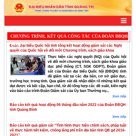
CHƯƠNG TRÌNH, KẾT QUẢ CÔNG TÁC CỦA ĐOÀN ĐBQH
TỈNH
Đoàn Đại biểu Quốc hội tỉnh tổng kết hoạt động giám sát các Nghị
quyết của Quốc hội về đổi mới Chương trình, sách giáo khoa
Thực hiện các nghị quyết (NQ) của Quốc hội
về đổi mới chương trình, sách giáo khoa giáo
dục phổ thông (CT, SGK GDPT), Đoàn giám
sát của Đoàn đại biểu Quốc hội (ĐBQH) tỉnh
đã giám sát tại các địa bàn, cơ sở giáo dục,
trường học trong tỉnh. Qua giám sát đã nhận diện rõ những kết quả
đạt được và bất cập, hạn chế, từ đó tổng hợp các đề xuất, kiến nghị
vào báo cáo trình Đoàn Giám sát của Ủy ban Thường vụ...
Xem tiếp
Báo cáo kết quả hoạt động 06 tháng đầu năm 2022 của Đoàn ĐBQH
tỉnh Quảng Bình
Xem tiếp
Báo cáo kết quả giám sát "Tình hình thực hiện chính sách, pháp luật
về thực hành tiết kiệm, chống lãng phí trên địa bàn tỉnh QB gđ 2016-
2021".