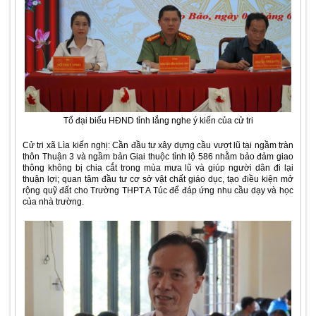
Tổ đại biểu HĐND tỉnh lắng nghe ý kiến của cử tri
Cử tri xã Lìa kiến nghị: Cần đầu tư xây dựng cầu vượt lũ tại ngầm tràn
thôn Thuận 3 và ngầm bản Giai thuộc tỉnh lộ 586 nhằm bảo đảm giao
thông không bị chia cắt trong mùa mưa lũ và giúp người dân đi lại
thuận lợi; quan tâm đầu tư cơ sở vật chất giáo dục, tạo điều kiện mở
rộng quỹ đất cho Trường THPT A Túc để đáp ứng nhu cầu dạy và học
của nhà trường.