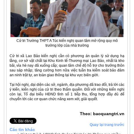
Cử tri Trường THPT A Túc kiến nghị quan tâm mở rộng quy mô
trường lớp của nhà trường
Cử tri xã Lao Bảo kiến nghị cần có phương án quản lý sử dụng hạ
tầng, cơ sở vật chất tại Khu Kinh tế-Thương mại Lao Bảo, nhất là kho
bãi, vỉa hè nay đã xuống cấp; quan tâm chế độ hỗ trợ cho trưởng thôn
sau sáp nhập; tăng cường hơn nữa việc tuần tra kiểm soát bảo đảm
an ninh trật tự, an toàn giao thông tại khu vực biên giới.
Tại hội nghị, đại diện các sở, ngành, địa phương đã trao đổi, trả lời các
ý kiến, kiến nghị của cử tri theo thẩm quyền. Đối với những kiến nghị
còn lại, Tổ đại biểu HĐND tỉnh số 1 tiếp thu, tổng hợp đầy đủ để
chuyển tới các cơ quan chức năng xem xét, giải quyết.
Theo: baoquangtri.vn
Quay lại trang trước
Các tin khác