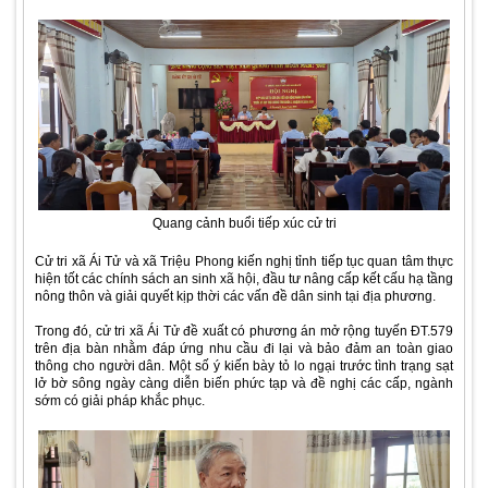
Quang cảnh buổi tiếp xúc cử tri
Cử tri xã Ái Tử và xã Triệu Phong kiến nghị tỉnh tiếp tục quan tâm thực
hiện tốt các chính sách an sinh xã hội, đầu tư nâng cấp kết cấu hạ tầng
nông thôn và giải quyết kịp thời các vấn đề dân sinh tại địa phương.
Trong đó, cử tri xã Ái Tử đề xuất có phương án mở rộng tuyến ĐT.579
trên địa bàn nhằm đáp ứng nhu cầu đi lại và bảo đảm an toàn giao
thông cho người dân. Một số ý kiến bày tỏ lo ngại trước tình trạng sạt
lở bờ sông ngày càng diễn biến phức tạp và đề nghị các cấp, ngành
sớm có giải pháp khắc phục.