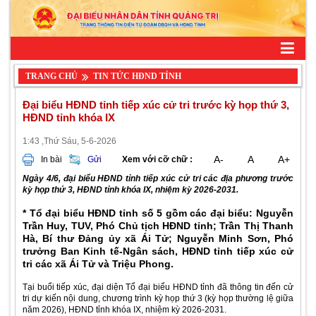
TRANG CHỦ
TIN TỨC HĐND TỈNH
Đại biểu HĐND tỉnh tiếp xúc cử tri trước kỳ họp thứ 3,
HĐND tỉnh khóa IX
1:43 ,Thứ Sáu, 5-6-2026
A-
A
A+
In bài
Gửi
Xem với cỡ chữ :
Ngày 4/6, đại biểu HĐND tỉnh tiếp xúc cử tri các địa phương trước
kỳ họp thứ 3, HĐND tỉnh khóa IX, nhiệm kỳ 2026-2031.
* Tổ đại biểu HĐND tỉnh số 5 gồm các đại biểu: Nguyễn
Trần Huy, TUV, Phó Chủ tịch HĐND tỉnh; Trần Thị Thanh
Hà, Bí thư Đảng ủy xã Ái Tử; Nguyễn Minh Sơn, Phó
trưởng Ban Kinh tế-Ngân sách, HĐND tỉnh tiếp xúc cử
tri các xã Ái Tử và Triệu Phong.
Tại buổi tiếp xúc, đại diện Tổ đại biểu HĐND tỉnh đã thông tin đến cử
tri dự kiến nội dung, chương trình kỳ họp thứ 3 (kỳ họp thường lệ giữa
năm 2026), HĐND tỉnh khóa IX, nhiệm kỳ 2026-2031.