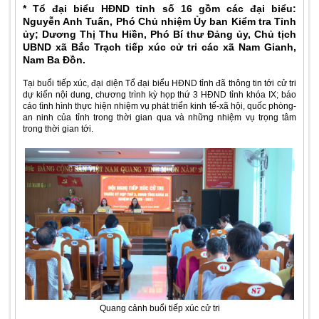
* Tổ đại biểu HĐND tỉnh số 16 gồm các đại biểu:
Nguyễn Anh Tuấn, Phó Chủ nhiệm Ủy ban Kiểm tra Tỉnh
ủy; Dương Thị Thu Hiền, Phó Bí thư Đảng ủy, Chủ tịch
UBND xã Bắc Trạch tiếp xúc cử tri các xã Nam Gianh,
Nam Ba Đồn.
Tại buổi tiếp xúc, đại diện Tổ đại biểu HĐND tỉnh đã thông tin tới cử tri
dự kiến nội dung, chương trình kỳ họp thứ 3 HĐND tỉnh khóa IX; báo
cáo tình hình thực hiện nhiệm vụ phát triển kinh tế-xã hội, quốc phòng-
an ninh của tỉnh trong thời gian qua và những nhiệm vụ trọng tâm
trong thời gian tới.
Quang cảnh buổi tiếp xúc cử tri