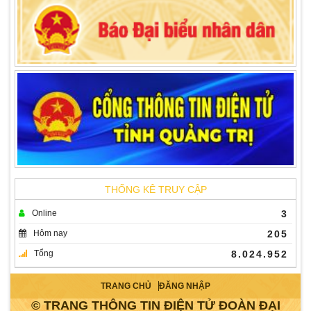
THỐNG KÊ TRUY CẬP
Online
3
Hôm nay
205
Tổng
8.024.952
TRANG CHỦ
ĐĂNG NHẬP
© TRANG THÔNG TIN ĐIỆN TỬ ĐOÀN ĐẠI