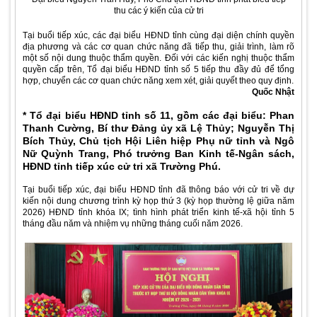
thu các ý kiến của cử tri
Tại buổi tiếp xúc, các đại biểu HĐND tỉnh cùng đại diện chính quyền
địa phương và các cơ quan chức năng đã tiếp thu, giải trình, làm rõ
một số nội dung thuộc thẩm quyền. Đối với các kiến nghị thuộc thẩm
quyền cấp trên, Tổ đại biểu HĐND tỉnh số 5 tiếp thu đầy đủ để tổng
hợp, chuyển các cơ quan chức năng xem xét, giải quyết theo quy định.
Quốc Nhật
* Tổ đại biểu HĐND tỉnh số 11, gồm các đại biểu: Phan
Thanh Cường, Bí thư Đảng ủy xã Lệ Thủy; Nguyễn Thị
Bích Thủy, Chủ tịch Hội Liên hiệp Phụ nữ tỉnh và Ngô
Nữ Quỳnh Trang, Phó trưởng Ban Kinh tế-Ngân sách,
HĐND tỉnh tiếp xúc cử tri xã Trường Phú.
Tại buổi tiếp xúc, đại biểu HĐND tỉnh đã thông báo với cử tri về dự
kiến nội dung chương trình kỳ họp thứ 3 (kỳ họp thường lệ giữa năm
2026) HĐND tỉnh khóa IX; tình hình phát triển kinh tế-xã hội tỉnh 5
tháng đầu năm và nhiệm vụ những tháng cuối năm 2026.