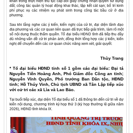
khăn trong thực hiện thủ tục cấp đổi giấy chứng nhận quyền sử dụng
đất; công tác quản lý hoạt động khai thác, tập kết cát sạn; bố trí kinh
phí phục vụ các nhiệm vụ phát sinh trong công tác bầu cử ở địa
phương.
Sau khi lắng nghe các ý kiến, kiến nghị của cử tri, đại diện lãnh đạo
địa phương và các cơ quan liên quan đã trực tiếp giải trình, làm rõ một
số nội dung thuộc thẩm quyền. Tổ đại biểu HĐND tỉnh đã tiếp thu đầy
đủ những vấn đề cử tri phản ánh; đồng thời tổng hợp các ý kiến, kiến
nghị để chuyển đến các cơ quan chức năng xem xét, giải quyết.
Thùy Trang
* Tổ đại biểu HĐND tỉnh số 1 gồm các đại biểu: Đại tá
Nguyễn Tiến Hoàng Anh, Phó Giám đốc Công an tỉnh;
Nguyễn Vĩnh Quyền, Phó trưởng Ban Dân tộc, HĐND
tỉnh; Hồ Thúy Vinh, Chủ tịch UBND xã Tân Lập tiếp xúc
với cử tri các xã Lìa và Lao Bảo.
Tại buổi tiếp xúc, đại diện Tổ đại biểu số 1 đã thông tin đến cử tri về dự
kiến nội dung, chương trình kỳ họp thứ 3 (kỳ họp thường lệ giữa năm
2026), HĐND tỉnh khóa IX.