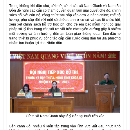
Trong không khí dân chủ, cởi mở, cử tri các xã Nam Gianh và Nam Ba
Đồn đề nghị các cấp có thẩm quyền quan tâm giải quyết chế độ, chính
sách đối với cán bộ, công chức sau sắp xếp đơn vị hành chính; chế độ
lương, phụ cấp đối với một số chức danh ở cơ sở và các tổ chức hội;
xem xét chính sách hỗ trợ học phí cho trẻ em bậc mầm non; có giải
pháp xử lý tình trạng cát, sỏi rơi vãi trên các tuyến đường gây ô nhiễm
môi trường và ảnh hưởng đến an toàn giao thông; quan tâm đầu tư
trang thiết bị phục vụ công tác cấp căn cước công dân tại địa phương
nhằm tạo thuận lợi cho Nhân dân.
Cử tri xã Nam Gianh bày tỏ ý kiến tại buổi tiếp xúc
Bên cạnh đó, nhiều ý kiến tập trung vào lĩnh vực đất đai, như: Khó