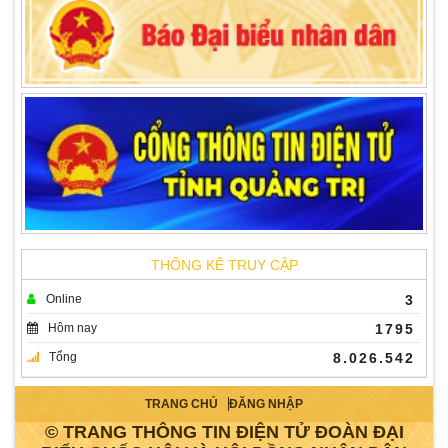
THỐNG KÊ TRUY CẬP
Online
3
Hôm nay
1795
Tổng
8.026.542
TRANG CHỦ
ĐĂNG NHẬP
© TRANG THÔNG TIN ĐIỆN TỬ ĐOÀN ĐẠI