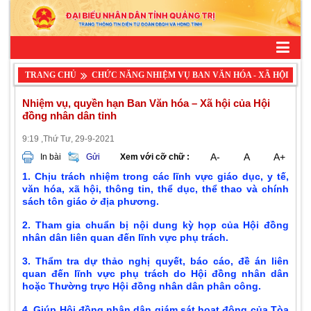
TRANG CHỦ
CHỨC NĂNG NHIỆM VỤ BAN VĂN HÓA - XÃ HỘI
Nhiệm vụ, quyền hạn Ban Văn hóa – Xã hội của Hội
đồng nhân dân tỉnh
9:19 ,Thứ Tư, 29-9-2021
A-
A
A+
In bài
Gửi
Xem với cỡ chữ :
1. Chịu trách nhiệm trong các lĩnh vực giáo dục, y tế,
văn hóa, xã hội, thông tin, thể dục, thể thao và chính
sách tôn giáo ở địa phương.
2. Tham gia chuẩn bị nội dung kỳ họp của Hội đồng
nhân dân liên quan đến lĩnh vực phụ trách.
3. Thẩm tra dự thảo nghị quyết, báo cáo, đề án liên
quan đến lĩnh vực phụ trách do Hội đồng nhân dân
hoặc Thường trực Hội đồng nhân dân phân công.
4. Giúp Hội đồng nhân dân giám sát hoạt động của Tòa