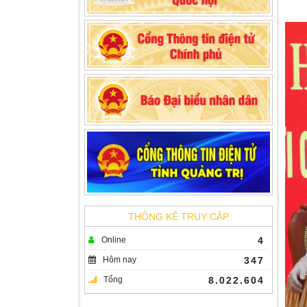
THỐNG KÊ TRUY CẬP
Online
4
Hôm nay
347
Tổng
8.022.604