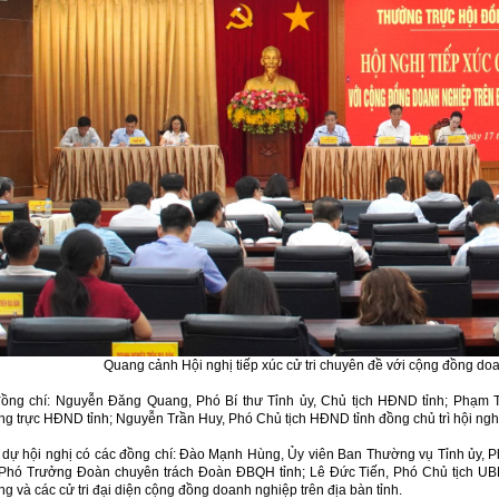
Quang cảnh Hội nghị tiếp xúc cử tri chuyên đề với cộng đồng do
ồng chí: Nguyễn Đăng Quang, Phó Bí thư Tỉnh ủy, Chủ tịch HĐND tỉnh; Phạm T
g trực HĐND tỉnh; Nguyễn Trần Huy, Phó Chủ tịch HĐND tỉnh đồng chủ trì hội nghị
dự hội nghị có các đồng chí: Đào Mạnh Hùng, Ủy viên Ban Thường vụ Tỉnh ủy,
Phó Trưởng Đoàn chuyên trách Đoàn ĐBQH tỉnh; Lê Đức Tiến, Phó Chủ tịch UBND
g và các cử tri đại diện cộng đồng doanh nghiệp trên địa bàn tỉnh.