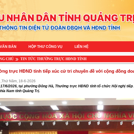
 VĂN BẢN
HỘP THƯ CÔNG VỤ
LIÊN HỆ
NG CHỦ
TIN TỨC THƯỜNG TRỰC HĐND TỈNH
ng trực HĐND tỉnh tiếp xúc cử tri chuyên đề với cộng đồng do
 ,Thứ Năm, 18-6-2026
17/6/2026, tại phường Đông Hà, Thường trực HĐND tỉnh tổ chức Hội nghị tiếp
hía Nam tỉnh Quảng Trị.