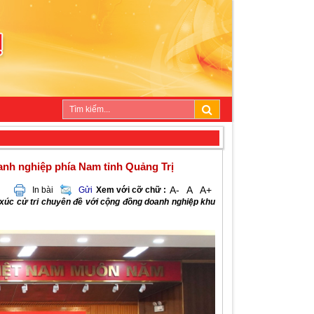
anh nghiệp phía Nam tỉnh Quảng Trị
A-
A
A+
In bài
Gửi
Xem với cỡ chữ :
 xúc cử tri chuyên đề với cộng đồng doanh nghiệp khu