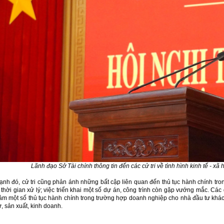
Lãnh đạo Sở Tài chính thông tin đến các cử tri về tình hình kinh tế - xã
ạnh đó, cử tri cũng phản ánh những bất cập liên quan đến thủ tục hành chính tron
 thời gian xử lý; việc triển khai một số dự án, công trình còn gặp vướng mắc. C
iảm một số thủ tục hành chính trong trường hợp doanh nghiệp cho nhà đầu tư khác 
, sản xuất, kinh doanh.