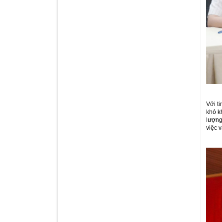
Với t
khó k
lượng
việc 