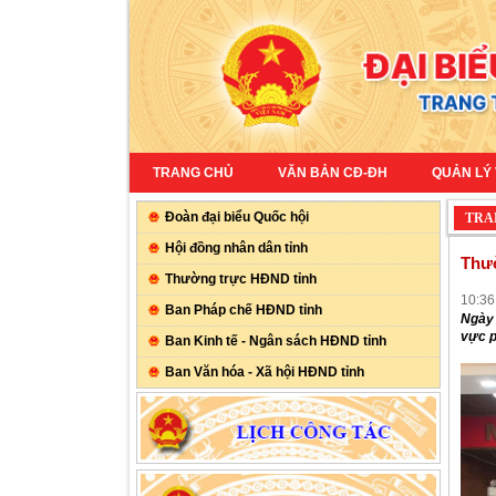
TRANG CHỦ
VĂN BẢN CĐ-ĐH
QUẢN LÝ
Đoàn đại biểu Quốc hội
TRA
Hội đồng nhân dân tỉnh
Thườ
Thường trực HĐND tỉnh
10:36
Ban Pháp chế HĐND tỉnh
Ngày 
vực p
Ban Kinh tế - Ngân sách HĐND tỉnh
Ban Văn hóa - Xã hội HĐND tỉnh