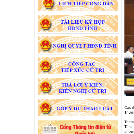
Các đ
Thườn
Tham 
Tâm, 
phươn