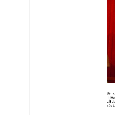
Bên c
nhiều
cắt g
đầu tư