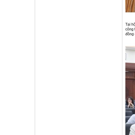
Tại hộ
công 
đồng 